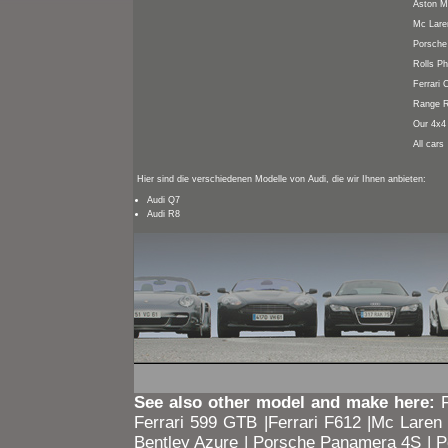
Aston M
Mc Lare
Porsche
Rolls P
Ferrari 
Range R
Our 4x4
All cars
Hier sind die verschiedenen Modelle von Audi, die wir Ihnen anbieten:
Audi Q7
Audi R8
See also other model and make here:
F
Ferrari 599 GTB
|
Ferrari F612
|
Mc Laren
Bentley Azure
|
Porsche Panamera 4S
|
P