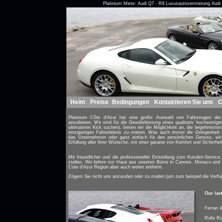
Platinium Miete: Audi Q7 - R8 Luxusautovermietung Au
Heim
Preise
Bedingungen
Kontaktieren Sie uns
C
Platinium Côte d'Azur hat eine große Auswahl von Fahrzeugen der 
anzubieten. Wir sind für die Gewährleistung eines qualitativ hochwertige
ultimativen Kick suchen), bieten wir die Möglichkeit an, die begehrteste
einzigartiges Fahrerlebnis zu mieten. Was auch immer die Gelegenheit s
das Unternehmen oder ganz einfach für den persönlichen Genuss, wir 
Erfüllung aller Ihrer Wünsche, mit einer garanie von Komfort und Sicherheit
Mit freundlicher und die professioneller Einstellung zum Kunden-Service
stellen. Wir liefern vor Haus aus unseren Büros in Cannes, Monaco und
Cote d'Azur Region aber auch weiter entfernt.
Zögern Sie nicht uns anzurufen oder zu mailen (um zum beispiel die Verfü
Our las
Ferrari 
Rolls R