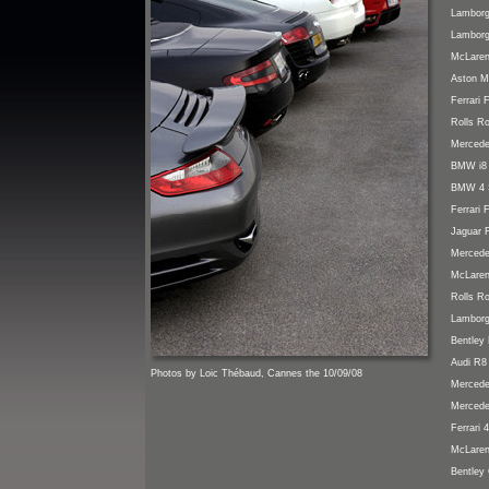
Lamborg
Lamborg
McLaren
Aston M
Ferrari 
Rolls R
Mercede
BMW i8
BMW 4 S
Ferrari 
Jaguar 
Mercede
McLaren
Rolls R
Lamborg
Bentley
Audi R8
Photos by Loic Thébaud, Cannes
the 10/09/08
Merced
Mercedes
Ferrari 4
McLare
Bentley